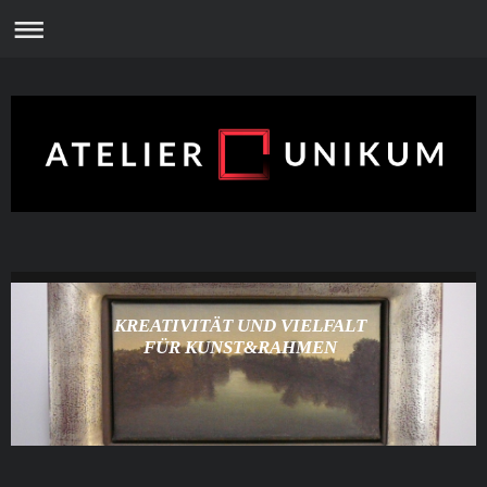
KREATIVITÄT UND VIELFALT
FÜR KUNST&RAHMEN