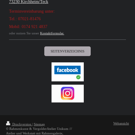
73230 Kirchheim/Teck
Terminvereinbarung unter:
Tel.: 07021-81476
Mobil: 0174 921 4837
oder nutzen Sie unser
Kontaktformular.
SEITENVERZEICHNIS
Webansicht
Druckversion
|
Sitemap
© Rahmenkunst & VergolderAtelier Unikum ///
Atelier und Werkstatt mit Rahmengalerie,