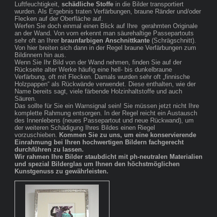
Luftfeuchtigkeit,
schädliche Stoffe
in die Bilder transportiert
wurden. Als Ergebnis traten Verfärbungen, braune Ränder und/oder
Flecken auf der Oberfläche auf.
Werfen Sie doch einmal einen Blick auf Ihre gerahmten Originale
an der Wand. Von vorn erkennt man säurehaltige Passepartouts
sehr oft an Ihrer
braunfarbigen Anschnittkante
(Schrägschnitt).
Von hier breiten sich dann in der Regel braune Verfärbungen zum
Bildinnern hin aus.
Wenn Sie Ihr Bild von der Wand nehmen, finden Sie auf der
Rückseite alter Werke häufig eine hell- bis dunkelbraune
Verfärbung, oft mit Flecken. Damals wurden sehr oft „finnische
Holzpappen“ als Rückwände verwendet. Diese enthalten, wie der
Name bereits sagt, viele färbende Holzinhaltstoffe und auch
Säuren.
Das sollte für Sie ein Warnsignal sein! Sie müssen jetzt nicht Ihre
komplette Rahmung entsorgen. In der Regel reicht ein Austausch
des Innenlebens (neues Passepartout und neue Rückwand), um
der weiteren Schädigung Ihres Bildes einen Riegel
vorzuschieben.
Kommen Sie zu uns, um eine konservierende
Einrahmung bei Ihren hochwertigen Bildern fachgerecht
durchführen zu lassen.
Wir rahmen Ihre Bilder staubdicht mit ph-neutralen Materialien
und spezial Bilderglas um Ihnen den höchstmöglichen
Kunstgenuss zu gewährleisten.