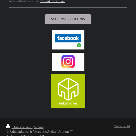
oder nutzen Sie unser
Kontaktformular.
SEITENVERZEICHNIS
Webansicht
Druckversion
|
Sitemap
© Rahmenkunst & VergolderAtelier Unikum ///
Atelier und Werkstatt mit Rahmengalerie,