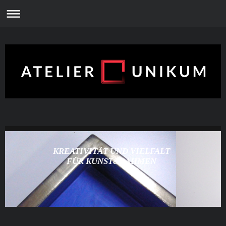
KREATIVITÄT UND VIELFALT
FÜR KUNST&RAHMEN