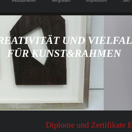
Restaurieren
Vergolden
Impressum
360°
REATIVITÄT UND VIELFA
FÜR KUNST&RAHMEN
Diplome und Zertifikate 