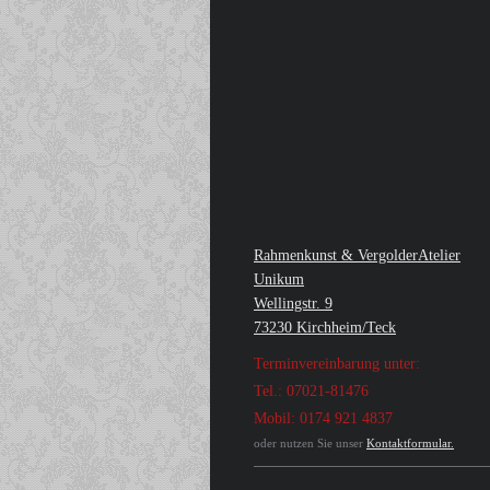
Rahmenkunst & VergolderAtelier
Unikum
Wellingstr. 9
73230 Kirchheim/Teck
Terminvereinbarung unter:
Tel.: 07021-81476
Mobil: 0174 921 4837
oder nutzen Sie unser
Kontaktformular.