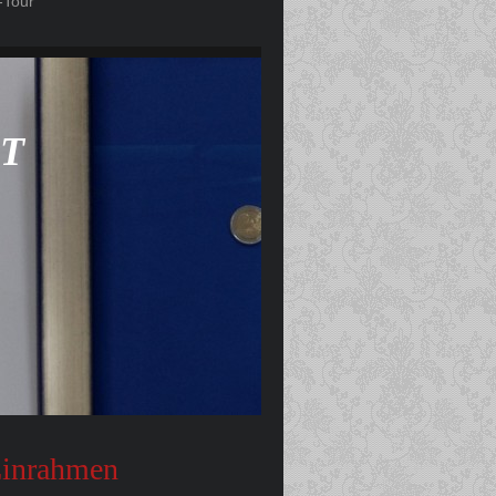
-Tour
LT
Einrahmen