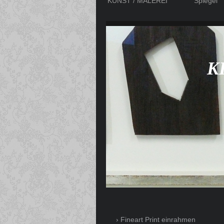
KUNST / MALEREI
Spiegel
K
Fineart Print einrahmen