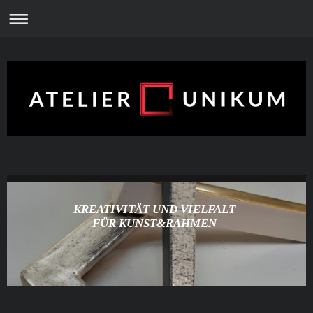
KREATIVITÄT UND VIELFALT
FÜR KUNST&RAHMEN