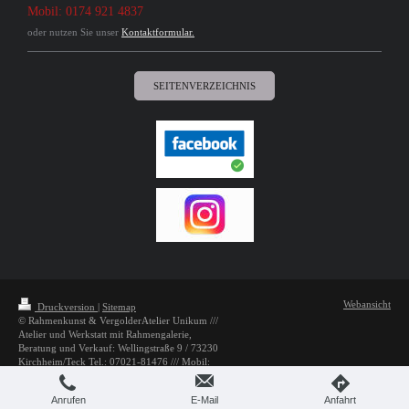
Mobil: 0174 921 4837
oder nutzen Sie unser
Kontaktformular.
SEITENVERZEICHNIS
Webansicht
Druckversion
|
Sitemap
© Rahmenkunst & VergolderAtelier Unikum ///
Atelier und Werkstatt mit Rahmengalerie,
Beratung und Verkauf: Wellingstraße 9 / 73230
Kirchheim/Teck Tel.: 07021-81476 /// Mobil:
0174 921 48 37, e-mail: info@rahmenkunst-
unikum.com
Anrufen
E-Mail
Anfahrt