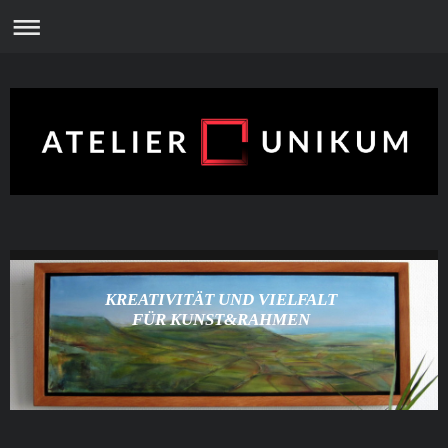
KREATIVITÄT UND VIELFALT
FÜR KUNST&RAHMEN