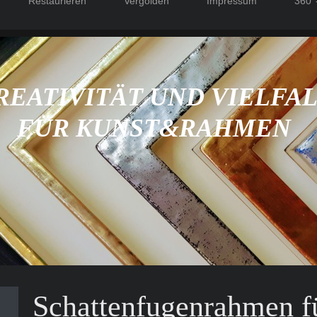
Restaurieren
Vergolden
Impressum
360°
REATIVITÄT UND VIELFA
FÜR KUNST&RAHMEN
Schattenfugenrahmen f