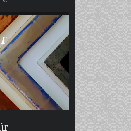
-Tour
LT
ür