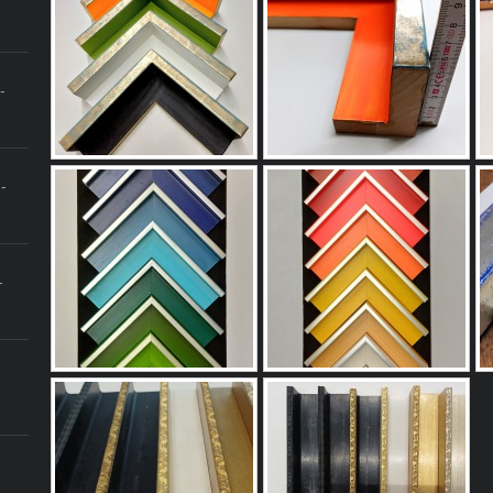
-
-
-