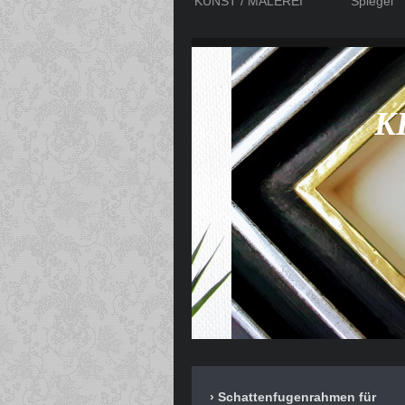
KUNST / MALEREI
Spiegel
K
Schattenfugenrahmen für