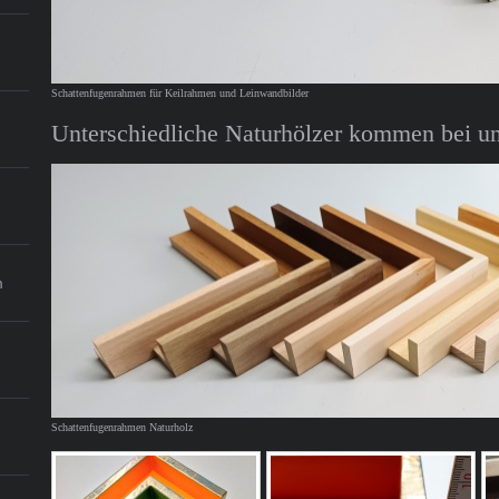
Schattenfugenrahmen für Keilrahmen und Leinwandbilder
Unterschiedliche Naturhölzer kommen bei un
m
Schattenfugenrahmen Naturholz