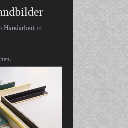
ndbilder
n Handarbeit in
chen.